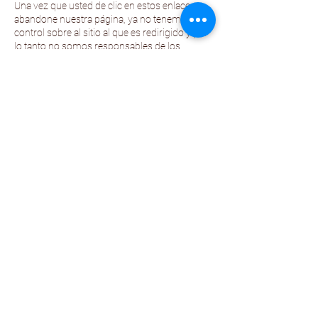
Una vez que usted de clic en estos enlaces y
abandone nuestra página, ya no tenemos
control sobre al sitio al que es redirigido y por
lo tanto no somos responsables de los
términos o privacidad ni de la protección de
sus datos en esos otros sitios terceros. Dichos
sitios están sujetos a sus propias políticas de
privacidad por lo cual es recomendable que
los consulte para confirmar que usted está de
acuerdo con estas.
Control de su información personal
En cualquier momento usted puede restringir
la recopilación o el uso de la información
personal que es proporcionada a nuestro sitio
web. Cada vez que se le solicite rellenar un
formulario, como el de alta de usuario, puede
marcar o desmarcar la opción de recibir
información por correo electrónico. En caso
de que haya marcado la opción de recibir
nuestro boletín o publicidad usted puede
cancelarla en cualquier momento.
Esta compañía no venderá, cederá ni
distribuirá la información personal que es