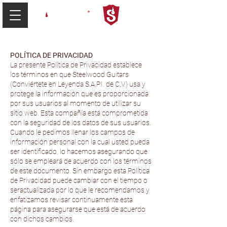
POLÍTICA DE PRIVACIDAD
La presente Política de Privacidad establece
los términos en que Steelwood Guitars
(Conviértete en Leyenda S.A.P.I. de C.V.) usa y
protege la información que es proporcionada
por sus usuarios al momento de utilizar su
sitio web. Esta compañía está comprometida
con la seguridad de los datos de sus usuarios.
Cuando le pedimos llenar los campos de
información personal con la cual usted pueda
ser identificado, lo hacemos asegurando que
sólo se empleará de acuerdo con los términos
de este documento. Sin embargo esta Política
de Privacidad puede cambiar con el tiempo o
seractualizada por lo que le recomendamos y
enfatizamos revisar continuamente esta
página para asegurarse que está de acuerdo
con dichos cambios.