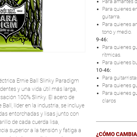
Para amantes de
Para quienes e
guitarra.
Para quienes a
tono y medio.
9-46:
Para quienes gu
rítmicas.
Para quienes b
10-46:
Para guitarrista
éctrica Ernie Ball Slinky Paradigm
Para quienes g
dentes y una vida útil más larga,
Para quienes g
sación 100% Slinky. El acero de
claros
 Ball, líder en la industria, se incluye
rdas entorchadas y lisas junto con
rillo de cada cuerda lisa,
ia superior a la tensión y fatiga a
¿CÓMO CAMBIA