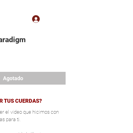
 a Clientes
Iniciar sesión
Paradigm
cio
Agotado
R TUS CUERDAS?
er el video que hicimos con
s para ti.