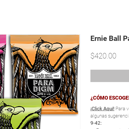
Inicio
Miembros
Shop
Servicios
Atención
Ernie Ball 
Pre
$420.00
¿CÓMO ESCOGE
¡Click Aquí!
Para v
algunas sugerencia
9-42: