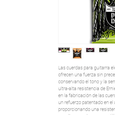
Las cuerdas para guitarra el
ofrecen una fuerza sin prece
conservando el tono y la sen
ultra-alta resistencia de Ernie
en la fabricación de las cue
un refuerzo patentado en el a
proporcionando una resistenc