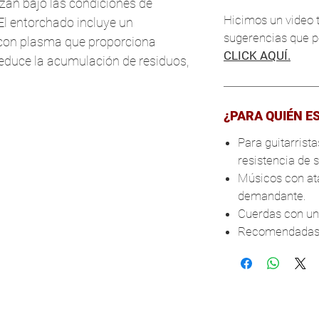
izan bajo las condiciones de
Hicimos un video t
El entorchado incluye un
sugerencias que po
con plasma que proporciona
CLICK AQUÍ.
 reduce la acumulación de residuos,
¿PARA QUIÉN E
Para guitarris
resistencia de 
Músicos con at
demandante.
Cuerdas con una
Recomendadas p
Chichén Itzá #330,
esquina Petén