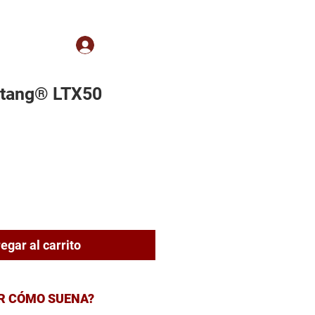
 a Clientes
Iniciar sesión
tang® LTX50
ecio
egar al carrito
R CÓMO SUENA?