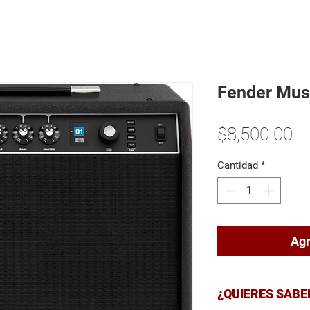
Inicio
Miembros
Shop
Servicios
Atención
Fender Mus
Pr
$8,500.00
Cantidad
*
Agr
¿QUIERES SABE