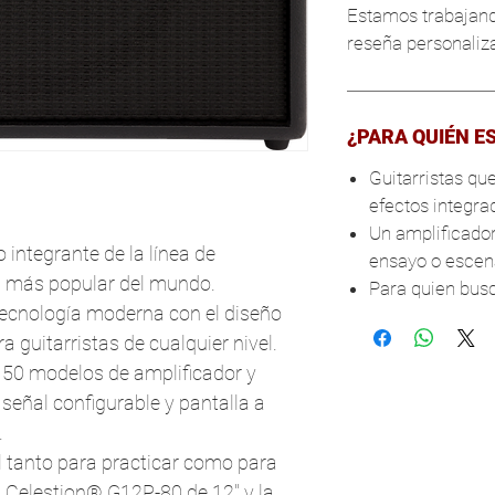
Estamos trabajand
reseña personaliza
¿PARA QUIÉN E
Guitarristas qu
efectos integra
Un amplificador
integrante de la línea de
ensayo o escen
a más popular del mundo.
Para quien busc
cnología moderna con el diseño
a guitarristas de cualquier nivel.
a, 50 modelos de amplificador y
 señal configurable y pantalla a
.
 tanto para practicar como para
z Celestion® G12P-80 de 12" y la