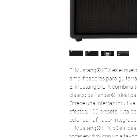
El Mustang® LTX es el nuevo 
amplificadores para guitarr
El Mustang® LTX combina te
clásico de Fender®, ideal par
Ofrece una interfaz intuitiv
efectos, 100 presets, ruta de
color con afinador integrado
El Mustang® LTX 50 es ideal
tocar en vivo, con un altavo